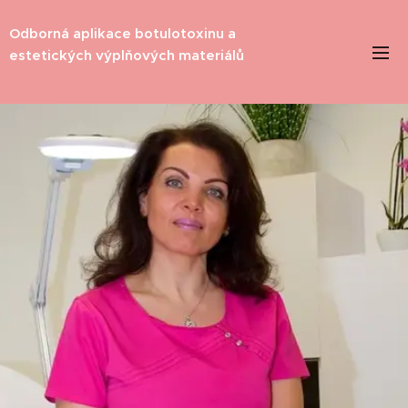
Odborná aplikace botulotoxinu a
estetických výplňových materiálů
materiálů materiálů